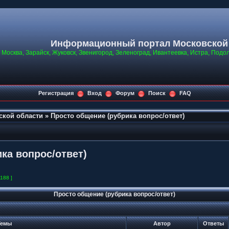
Информационный портал Московской
Москва, Зарайск, Жуковск, Звенигород, Зеленоград, Ивантеевка, Истра, Подо
Регистрация
Вход
Форум
Поиск
FAQ
ской области
»
Просто общение (рубрика вопрос/ответ)
ка вопрос/ответ)
1188 ]
Просто общение (рубрика вопрос/ответ)
емы
Автор
Ответы