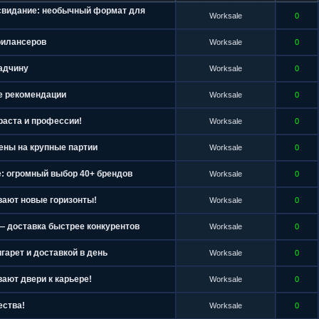
 свидание: необычный формат для
Worksale
0
рилансеров
Worksale
0
ладчину
Worksale
0
е рекомендации
Worksale
0
аста и профессии!
Worksale
0
цены на крупные партии
Worksale
0
е: огромный выбор 40+ брендов
Worksale
0
вают новые горизонты!
Worksale
0
— доставка быстрее конкурентов
Worksale
0
гарет и доставкой в день
Worksale
0
ают двери к карьере!
Worksale
0
ества!
Worksale
0