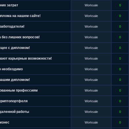
них затрат
Worksale
0
плома на нашем сайте!
Worksale
0
работодатели!
Worksale
0
 без лишних вопросов!
Worksale
0
ущее с дипломом!
Worksale
0
вают карьерные возможности!
Worksale
0
то необходимо
Worksale
0
 нашим дипломом!
Worksale
0
бованным профессиям
Worksale
0
 криптопортфеля
Worksale
0
даленной работы
Worksale
0
бизнес
Worksale
0