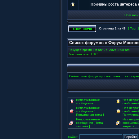
Причины роста интереса 
Показать
Страница
2
из
48
[ Тем: 
Список форумов
»
Форум Москов
Текущее время: Пт авг 07, 2026 8:08 am
Часовой пояс: UTC
Сейчас этот форум просматривают: нет зарег
Непрочитанные
Нет непро
сообщения
сообщени
Непрочитанные
Нет непро
сообщения [
сообщений
Популярная тема ]
Популярная
Непрочитанные
Нет непро
сообщения [ Тема
сообщений
закрыта ]
закрыта ]
Найти: