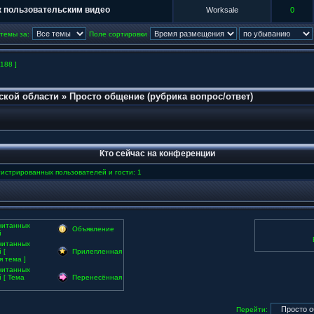
к пользовательским видео
Worksale
0
 темы за:
Поле сортировки
1188 ]
ской области
»
Просто общение (рубрика вопрос/ответ)
Кто сейчас на конференции
истрированных пользователей и гости: 1
читанных
Объявление
й
читанных
 [
Прилепленная
 тема ]
читанных
 [ Тема
Перенесённая
Перейти: