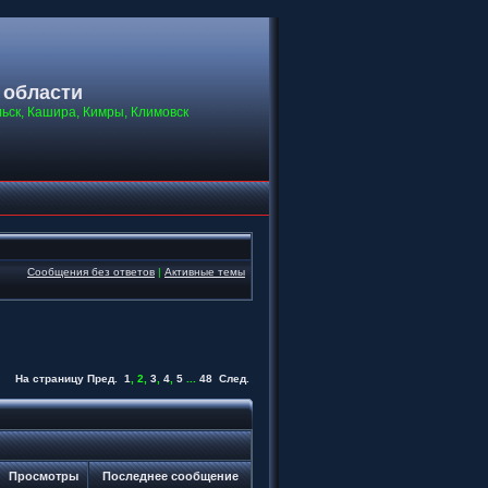
 области
льск, Кашира, Кимры, Климовск
Сообщения без ответов
|
Активные темы
На страницу
Пред.
1
,
2
,
3
,
4
,
5
...
48
След.
Просмотры
Последнее сообщение