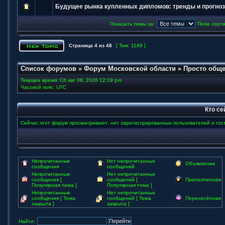
Будущее рынка купленных дипломов: тренды и прогно
Показать темы за:
Поле сорт
Страница
4
из
48
[ Тем: 1189 ]
Список форумов
»
Форум Московской области
»
Просто обще
Текущее время: Сб авг 08, 2026 12:19 pm
Часовой пояс: UTC
Кто се
Сейчас этот форум просматривают: нет зарегистрированных пользователей и гост
Непрочитанные
Нет непрочитанных
Объявление
сообщения
сообщений
Непрочитанные
Нет непрочитанных
сообщения [
сообщений [
Прилепленная
Популярная тема ]
Популярная тема ]
Непрочитанные
Нет непрочитанных
сообщения [ Тема
сообщений [ Тема
Перенесённая
закрыта ]
закрыта ]
Найти: