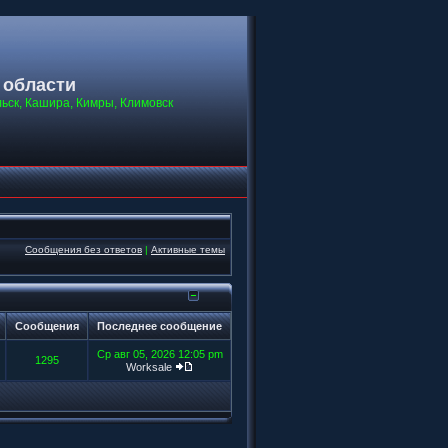
 области
льск, Кашира, Кимры, Климовск
Сообщения без ответов
|
Активные темы
Сообщения
Последнее сообщение
Ср авг 05, 2026 12:05 pm
1295
Worksale