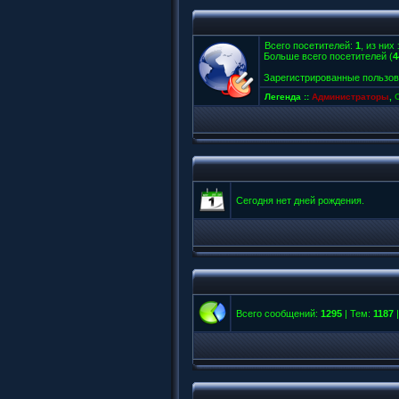
Всего посетителей:
1
, из них
Больше всего посетителей (
4
Зарегистрированные пользов
Легенда ::
Администраторы
,
Сегодня нет дней рождения.
Всего сообщений:
1295
| Тем:
1187
|